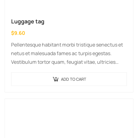
Luggage tag
$
9.60
Pellentesque habitant morbi tristique senectus et
netus et malesuada fames ac turpis egestas.
Vestibulum tortor quam, feugiat vitae, ultricies
eget, tempor sit amet, ante. Donec eu libero sit
amet…
ADD TO CART