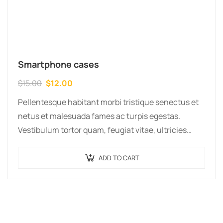
Smartphone cases
$
15.00
$
12.00
Pellentesque habitant morbi tristique senectus et
netus et malesuada fames ac turpis egestas.
Vestibulum tortor quam, feugiat vitae, ultricies
eget, tempor sit amet, ante. Donec eu libero sit
amet…
ADD TO CART