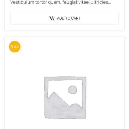
Vestibulum tortor quam, feugiat vitae, ultricies
eget, tempor sit amet, ante. Donec eu libero sit
amet…
ADD TO CART
Sale!